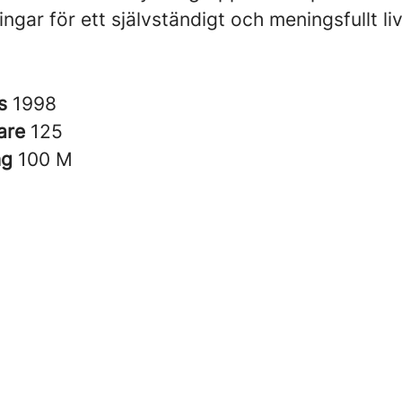
ingar för ett självständigt och meningsfullt li
es
1998
are
125
ng
100 M