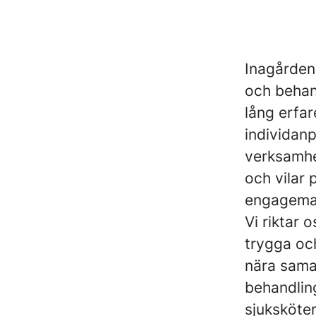
Inagården
och behan
lång erfa
individan
verksamhe
och vilar
engageman
Vi riktar 
trygga oc
nära sama
behandlin
sjuksköte