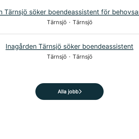
n Tärnsjö söker boendeassistent för behovsan
Tärnsjö
·
Tärnsjö
Inagården Tärnsjö söker boendeassistent
Tärnsjö
·
Tärnsjö
Alla jobb