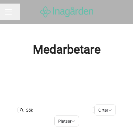
Dela sidan
KARRIÄRMENY
Medarbetare
Orter
Orter
Search
Platser
Platser