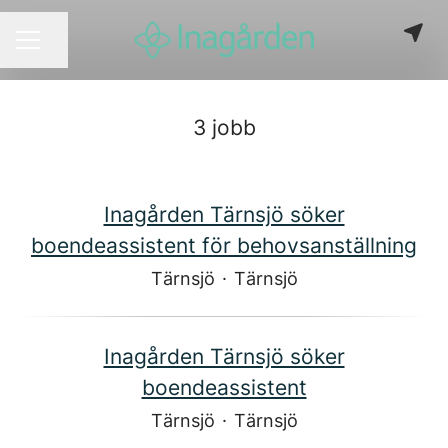
Dela sidan
KARRIÄRMENY
3 jobb
Inagården Tärnsjö söker
boendeassistent för behovsanställning
Tärnsjö
·
Tärnsjö
Inagården Tärnsjö söker
boendeassistent
Tärnsjö
·
Tärnsjö